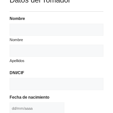
Datos del Tomador
Nombre
Nombre
Apellidos
DNI/CIF
Fecha de nacimiento
DD