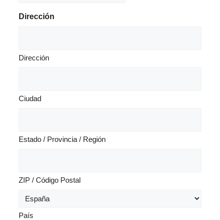
barra
Dirección
MM
barra
AAAA
Dirección
Ciudad
Estado / Provincia / Región
ZIP / Código Postal
País